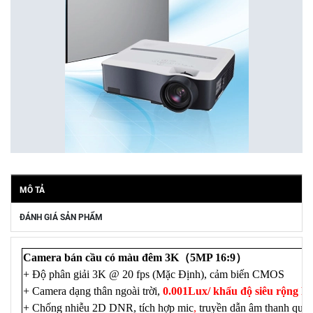
MÔ TẢ
ĐÁNH GIÁ SẢN PHẨM
Camera bán cầu có màu đêm 3K（5MP 16:9）
+ Độ phân giải 3K @ 20 fps (Mặc Định), cảm biến CMOS
+ Camera dạng thân ngoài trời,
0.001Lux/ khẩu độ siêu rộng F1
+ Chống nhiễu 2
D DNR
, tích hợp mic
,
truyền dẫn âm thanh qua 