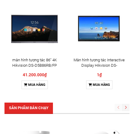
màn hình tương tác 86" 4K
Màn hình tương tác Interactive
Hikvision DS-D5B86RB/FP
Display Hikvision DS-
D5B86RB/FL 86" | Cấu hình
41.200.000₫
1₫
cao cấp
MUA HÀNG
MUA HÀNG
SẢN PHẨM BÁN CHẠY