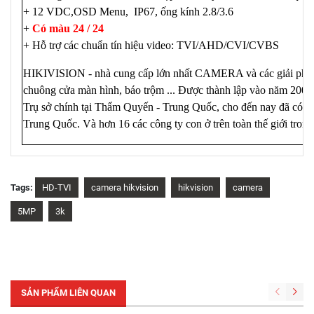
+ 12 VDC,OSD Menu, IP67, ống kính 2.8/3.6
+
Có màu 24 / 24
+ Hỗ trợ các chuẩn tín hiệu video: TVI/AHD/CVI/CVBS
HIKIVISION - nhà cung cấp lớn nhất CAMERA và các giải phá
chuông cửa màn hình, báo trộm ... Được thành lập vào năm 2001, 
Trụ sở chính tại Thẩm Quyến - Trung Quốc, cho đến nay đã có h
Trung Quốc. Và hơn 16 các công ty con ở trên toàn thế giới tron
Tags:
HD-TVI
camera hikvision
hikvision
camera
5MP
3k
SẢN PHẨM LIÊN QUAN