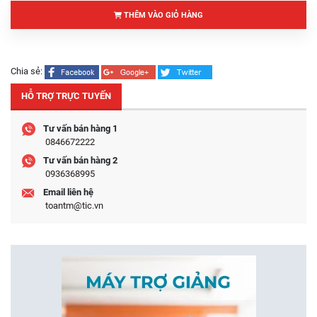
THÊM VÀO GIỎ HÀNG
Chia sẻ:
HỖ TRỢ TRỰC TUYẾN
Tư vấn bán hàng 1
0846672222
Tư vấn bán hàng 2
0936368995
Email liên hệ
toantm@tic.vn