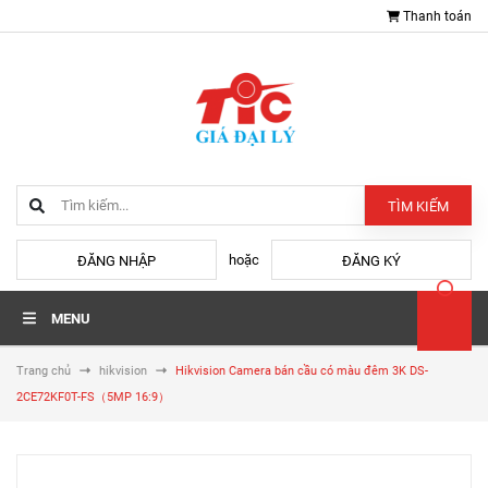
Thanh toán
TÌM KIẾM
hoặc
ĐĂNG NHẬP
ĐĂNG KÝ
MENU
Trang chủ
hikvision
Hikvision Camera bán cầu có màu đêm 3K DS-
2CE72KF0T-FS（5MP 16:9）