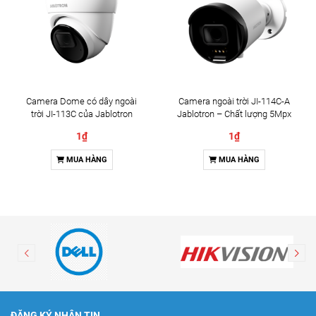
Camera Dome có dây ngoài
Camera ngoài trời JI-114C-A
trời JI-113C của Jablotron
Jablotron – Chất lượng 5Mpx
& Đàm thoại 2 chiều
1₫
1₫
MUA HÀNG
MUA HÀNG
ĐĂNG KÝ NHẬN TIN