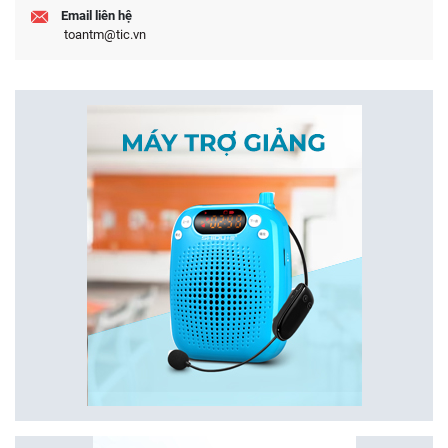
Email liên hệ
toantm@tic.vn