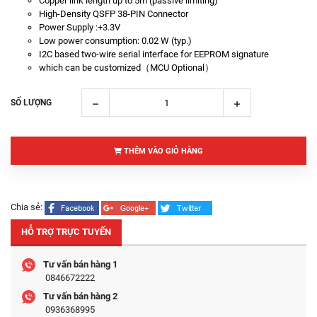
Copper link length up to 5m (passive limiting)
High-Density QSFP 38-PIN Connector
Power Supply :+3.3V
Low power consumption: 0.02 W (typ.)
I2C based two-wire serial interface for EEPROM signature
which can be customized（MCU Optional）
SỐ LƯỢNG
THÊM VÀO GIỎ HÀNG
Chia sẻ:
HỖ TRỢ TRỰC TUYẾN
Tư vấn bán hàng 1
0846672222
Tư vấn bán hàng 2
0936368995