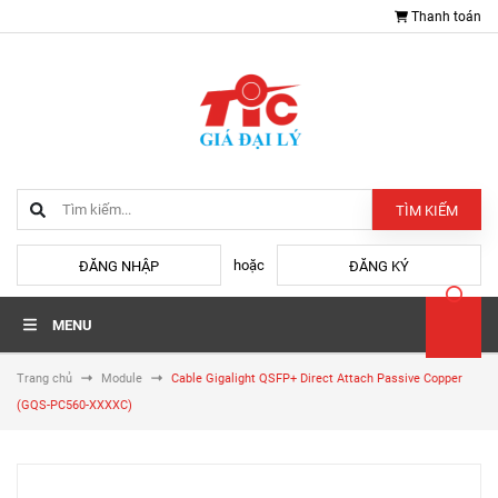
Thanh toán
TÌM KIẾM
hoặc
ĐĂNG NHẬP
ĐĂNG KÝ
MENU
Trang chủ
Module
Cable Gigalight QSFP+ Direct Attach Passive Copper
(GQS-PC560-XXXXC)