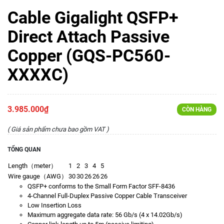
Cable Gigalight QSFP+
Direct Attach Passive
Copper (GQS-PC560-
XXXXC)
3.985.000₫
CÒN HÀNG
( Giá sản phẩm chưa bao gồm VAT )
TỔNG QUAN
Length（meter）
1
2
3
4
5
Wire gauge（AWG）
30
30
26
26
26
QSFP+ conforms to the Small Form Factor SFF-8436
4-Channel Full-Duplex Passive Copper Cable Transceiver
Low Insertion Loss
Maximum aggregate data rate: 56 Gb/s (4 x 14.02Gb/s)