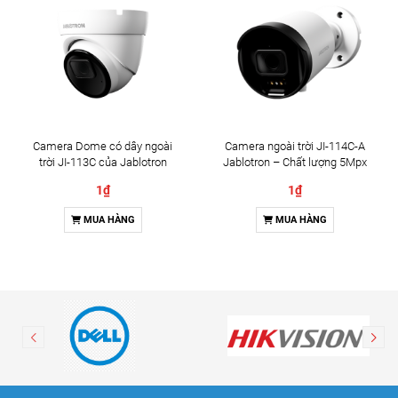
Camera Dome có dây ngoài
Camera ngoài trời JI-114C-A
trời JI-113C của Jablotron
Jablotron – Chất lượng 5Mpx
& Đàm thoại 2 chiều
1₫
1₫
MUA HÀNG
MUA HÀNG