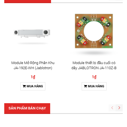
Module Mở Rộng Phân Khu
Module thiết bị đầu cuối có
JA-192E-WH (Jablotron)
dây JABLOTRON JA-110Z-B
1₫
1₫
MUA HÀNG
MUA HÀNG
SẢN PHẨM BÁN CHẠY