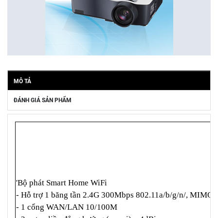
MÔ TẢ
ĐÁNH GIÁ SẢN PHẨM
'Bộ phát Smart Home WiFi
- Hỗ trợ 1 băng tần 2.4G 300Mbps 802.11a/b/g/n/, MIMO 
- 1 cổng WAN/LAN 10/100M