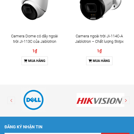
Camera Dome có dây ngoài
Camera ngoài trời JI-114C-A
trời JI-113C của Jablotron
Jablotron – Chất lượng 5Mpx
& Đàm thoại 2 chiều
1₫
1₫
MUA HÀNG
MUA HÀNG
ĐĂNG KÝ NHẬN TIN