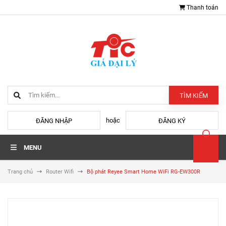
Thanh toán
TÌM KIẾM
hoặc
ĐĂNG NHẬP
ĐĂNG KÝ
MENU
Trang chủ
Router Wifi
Bộ phát Reyee Smart Home WiFi RG-EW300R