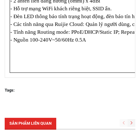
- 2 anten liền đẳng hướng (ommi) x 4dBi
- Hỗ trợ mạng WiFi khách riêng biệt, SSID ẩn.
- Đèn LED thông báo tính trạng hoạt động, đèn báo tín 
- Các tính năng qua Ruijie Cloud: Quản lý người dùng, cấu 
- Tính năng Routing mode: PPoE/DHCP/Static IP; Repeate
- Nguồn 100-240V~50/60Hz 0.5A
Tags:
SẢN PHẨM LIÊN QUAN