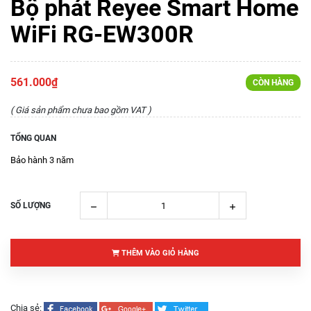
Bộ phát Reyee Smart Home
WiFi RG-EW300R
561.000₫
CÒN HÀNG
( Giá sản phẩm chưa bao gồm VAT )
TỔNG QUAN
Bảo hành 3 năm
SỐ LƯỢNG
THÊM VÀO GIỎ HÀNG
Chia sẻ: