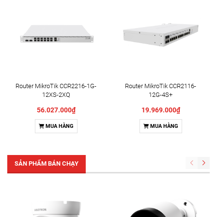
Router MikroTik CCR2216-1G-
Router MikroTik CCR2116-
12XS-2XQ
12G-4S+
56.027.000₫
19.969.000₫
MUA HÀNG
MUA HÀNG
SẢN PHẨM BÁN CHẠY