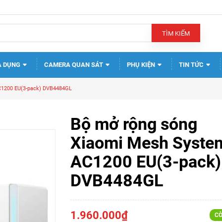
TÌM KIẾM
A DỤNG
CAMERA QUAN SÁT
PHỤ KIỆN
TIN TỨC
C1200 EU(3-pack) DVB4484GL
Bộ mở rộng sóng
Xiaomi Mesh Syste
AC1200 EU(3-pack)
DVB4484GL
1.960.000₫
CÒ