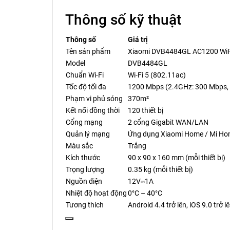
Thông số kỹ thuật
Thông số
Giá trị
Tên sản phẩm
Xiaomi DVB4484GL AC1200 WiFi 
Model
DVB4484GL
Chuẩn Wi-Fi
Wi-Fi 5 (802.11ac)
Tốc độ tối đa
1200 Mbps (2.4GHz: 300 Mbps,
Phạm vi phủ sóng
370m²
Kết nối đồng thời
120 thiết bị
Cổng mạng
2 cổng Gigabit WAN/LAN
Quản lý mạng
Ứng dụng Xiaomi Home / Mi H
Màu sắc
Trắng
Kích thước
90 x 90 x 160 mm (mỗi thiết bị)
Trọng lượng
0.35 kg (mỗi thiết bị)
Nguồn điện
12V⎓1A
Nhiệt độ hoạt động
0°C – 40°C
Tương thích
Android 4.4 trở lên, iOS 9.0 trở l