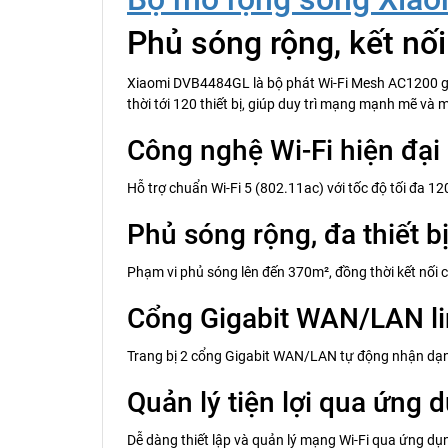
Phủ sóng rộng, kết n
Xiaomi DVB4484GL là bộ phát Wi-Fi Mesh AC1200 gồm 
thời tới 120 thiết bị, giúp duy trì mạng mạnh mẽ và
Công nghệ Wi-Fi hiện đại
Hỗ trợ chuẩn Wi-Fi 5 (802.11ac) với tốc độ tối đa
Phủ sóng rộng, đa thiết b
Phạm vi phủ sóng lên đến 370m², đồng thời kết nối c
Cổng Gigabit WAN/LAN li
Trang bị 2 cổng Gigabit WAN/LAN tự động nhận dạng
Quản lý tiện lợi qua ứng 
Dễ dàng thiết lập và quản lý mạng Wi-Fi qua ứng d