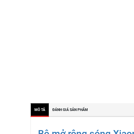
MÔ TẢ
ĐÁNH GIÁ SẢN PHẨM
Bộ mở rộng sóng Xiao