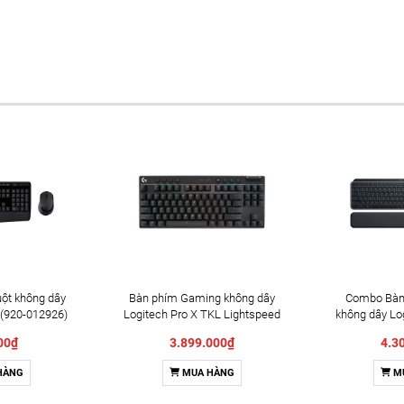
ột không dây
Bàn phím Gaming không dây
Combo Bàn
(920-012926)
Logitech Pro X TKL Lightspeed
không dây Lo
Màu đen Tactile Switch _ 920-
Graphit
00₫
3.899.000₫
4.3
012137
HÀNG
MUA HÀNG
M