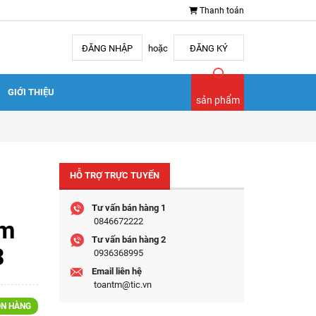
Thanh toán
ĐĂNG NHẬP
hoặc
ĐĂNG KÝ
GIỚI THIỆU
sản phẩm
HỖ TRỢ TRỰC TUYẾN
Tư vấn bán hàng 1
im
0846672222
Tư vấn bán hàng 2
3
0936368995
Email liên hệ
toantm@tic.vn
N HÀNG