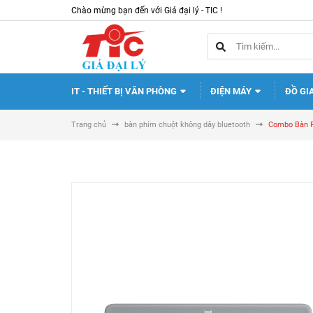
Chào mừng bạn đến với Giá đại lý - TIC !
IT - THIẾT BỊ VĂN PHÒNG
ĐIỆN MÁY
ĐỒ GI
Trang chủ
bàn phím chuột không dây bluetooth
Combo Bàn P