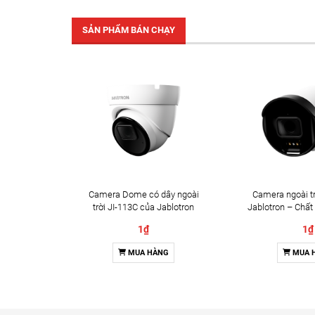
SẢN PHẨM BÁN CHẠY
Camera Dome có dây ngoài
Camera ngoài tr
trời JI-113C của Jablotron
Jablotron – Chất
Đàm thoại 
1₫
1₫
MUA HÀNG
MUA 