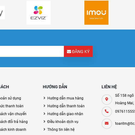
ĐĂNG KÝ
SÁCH
HƯỚNG DẪN
LIÊN HỆ
Số 158 ngõ 
hoản sử dụng
Hướng dẫn mua hàng
Hoàng Mai,
hức thanh toán
Hướng dẫn thanh toán
097611555
sách vận chuyển
Hướng dẫn giao nhận
sách đổi trả hàng
Điều khoản dịch vụ
toantm@tic
sách kinh doanh
Thông tin liên hệ