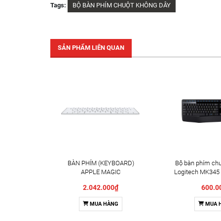
Tags:
BỘ BÀN PHÍM CHUỘT KHÔNG DÂY
SẢN PHẨM LIÊN QUAN
BÀN PHÍM (KEYBOARD)
Bộ bàn phím chu
APPLE MAGIC
Logitech MK345 
KEYBOARD(MXCL3ZA/A)
2.042.000₫
600.0
MUA HÀNG
MUA 