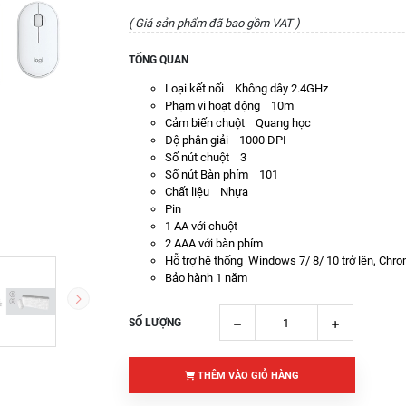
( Giá sản phẩm đã bao gồm VAT )
TỔNG QUAN
Loại kết nối Không dây 2.4GHz
Phạm vi hoạt động 10m
Cảm biến chuột Quang học
Độ phân giải 1000 DPI
Số nút chuột 3
Số nút Bàn phím 101
Chất liệu Nhựa
Pin
1 AA với chuột
2 AAA với bàn phím
Hỗ trợ hệ thống Windows 7/ 8/ 10 trở lên, Chr
Bảo hành 1 năm
SỐ LƯỢNG
THÊM VÀO GIỎ HÀNG