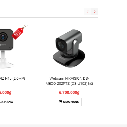
IZ H1c (2.0MP)
Webcam HIKVISION DS-
Camera X
MEGO-202PTZ (DS-U102) hội
Indoor 
nghị truyền hình
5.000₫
6.700.000₫
UA HÀNG
MUA HÀNG