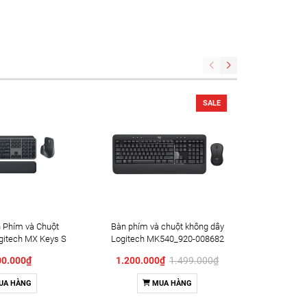
SALE
 Phím và Chuột
Bàn phím và chuột không dây
Bàn phím
gitech MX Keys S
Logitech MK540_920-008682
K400 Plu
e 920-011605
00.000₫
1.200.000₫
1.499.000₫
UA HÀNG
MUA HÀNG