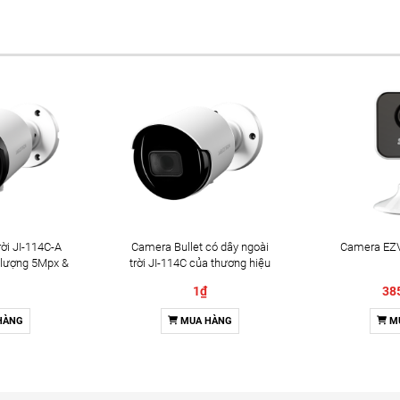
ời JI-114C-A
Camera Bullet có dây ngoài
Camera EZV
 lượng 5Mpx &
trời JI-114C của thương hiệu
2 chiều
Jablotron
1₫
38
HÀNG
MUA HÀNG
M