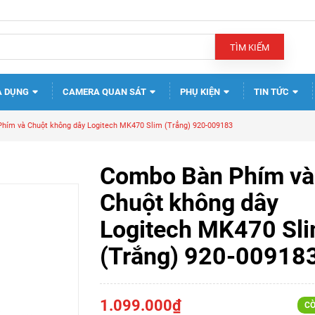
TÌM KIẾM
A DỤNG
CAMERA QUAN SÁT
PHỤ KIỆN
TIN TỨC
hím và Chuột không dây Logitech MK470 Slim (Trắng) 920-009183
Combo Bàn Phím và
Chuột không dây
Logitech MK470 Sl
(Trắng) 920-00918
1.099.000₫
CÒ