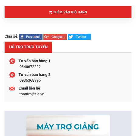
THÊM VÀO GIỎ HÀNG
Chia sẻ:
HỖ TRỢ TRỰC TUYẾN
Tư vấn bán hàng 1
0846672222
Tư vấn bán hàng 2
0936368995
Email liên hệ
toantm@tic.vn