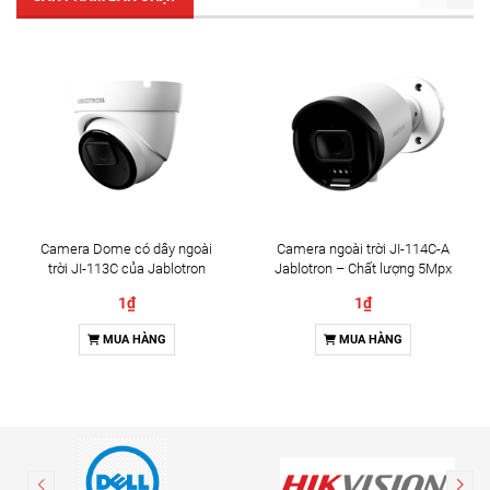
Camera Dome có dây ngoài
Camera ngoài trời JI-114C-A
trời JI-113C của Jablotron
Jablotron – Chất lượng 5Mpx
& Đàm thoại 2 chiều
1₫
1₫
MUA HÀNG
MUA HÀNG