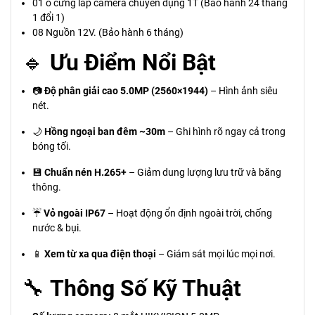
01 ổ cứng lắp camera chuyên dụng 1T (Bảo hành 24 tháng
1 đổi 1)
08 Nguồn 12V. (Bảo hành 6 tháng)
🔹
Ưu Điểm Nổi Bật
📷
Độ phân giải cao 5.0MP (2560×1944)
– Hình ảnh siêu
nét.
🌙
Hồng ngoại ban đêm ~30m
– Ghi hình rõ ngay cả trong
bóng tối.
💾
Chuẩn nén H.265+
– Giảm dung lượng lưu trữ và băng
thông.
☔
Vỏ ngoài IP67
– Hoạt động ổn định ngoài trời, chống
nước & bụi.
📱
Xem từ xa qua điện thoại
– Giám sát mọi lúc mọi nơi.
🔧
Thông Số Kỹ Thuật