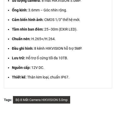
Số lượng camera:
8 mắt HIKVISION 5.0MP.
Ống kính:
3.6mm – Góc nhìn rộng.
Cảm biến hình ảnh:
CMOS 1/3" thế hệ mới.
Tầm nhìn ban đêm:
25–30m (EXIR LED).
Chuẩn nén:
H.265+/H.264.
Đầu ghi hình:
8 kênh HIKVISION hỗ trợ 5MP.
Lưu trữ:
Hỗ trợ ổ cứng tối đa 10TB.
Nguồn cấp:
12V DC.
Thiết kế:
Thân kim loại, chuẩn IP67.
Tags:
Bộ 8 Mắt Camera HIKVISION 5.0mp