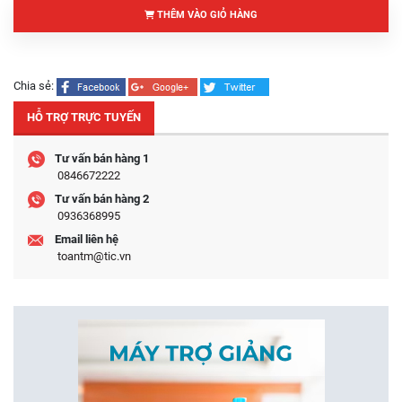
THÊM VÀO GIỎ HÀNG
Chia sẻ:
HỖ TRỢ TRỰC TUYẾN
Tư vấn bán hàng 1
0846672222
Tư vấn bán hàng 2
0936368995
Email liên hệ
toantm@tic.vn