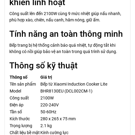
khiển linh hoạt
Công suất lên đến 2100W cùng 9 mức nhiệt giúp nấu nhanh,
phù hợp xào, chiên, nấu canh, hâm nóng, giữ ấm.
Tính năng an toàn thông minh
Bếp trang bị hệ thống cảnh báo quá nhiệt, tự động tắt khi
không có nồi giúp bảo vệ an toàn trong quá trình sử dụng.
Thông số kỹ thuật
Thông số
Giá trị
Tên sản phẩm
Bếp từ Xiaomi Induction Cooker Lite
Model
BHR8130EU (DCL002CM-1)
Công suất
2100W
Điện áp
220-240V
Tần số
50-60Hz
Kích thước
280 x 265 x 75 mm
Trọng lượng
2.1 kg
Chất liệu bề mặt
Kính cường lực