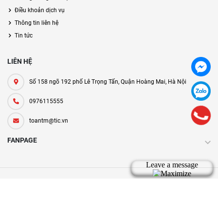
Điều khoản dịch vụ
Thông tin liên hệ
Tin tức
LIÊN HỆ
Số 158 ngõ 192 phố Lê Trọng Tấn, Quận Hoàng Mai, Hà Nội
0976115555
toantm@tic.vn
FANPAGE
Bản quyền thuộc về tic.vn