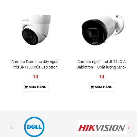
Camera Dome có dây ngoài
Camera ngoài trời JI-114C-A
trời JI-113C của Jablotron
Jablotron – Chất lượng 5Mpx
& Đàm thoại 2 chiều
1₫
1₫
MUA HÀNG
MUA HÀNG