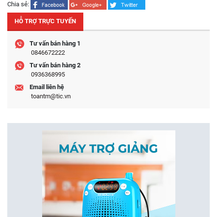
Chia sẻ:
HỖ TRỢ TRỰC TUYẾN
Tư vấn bán hàng 1
0846672222
Tư vấn bán hàng 2
0936368995
Email liên hệ
toantm@tic.vn