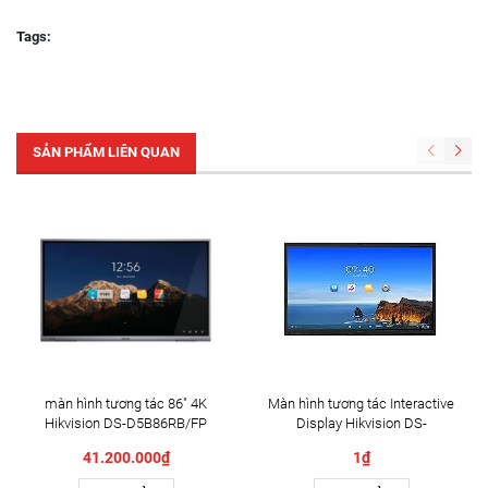
Tags:
SẢN PHẨM LIÊN QUAN
màn hình tương tác 86" 4K
Màn hình tương tác Interactive
Hikvision DS-D5B86RB/FP
Display Hikvision DS-
D5B86RB/FL 86" | Cấu hình
41.200.000₫
1₫
cao cấp