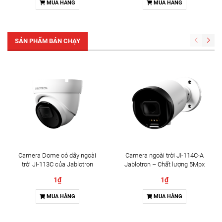
MUA HÀNG
MUA HÀNG
SẢN PHẨM BÁN CHẠY
Camera Dome có dây ngoài
Camera ngoài trời JI-114C-A
trời JI-113C của Jablotron
Jablotron – Chất lượng 5Mpx
& Đàm thoại 2 chiều
1₫
1₫
MUA HÀNG
MUA HÀNG