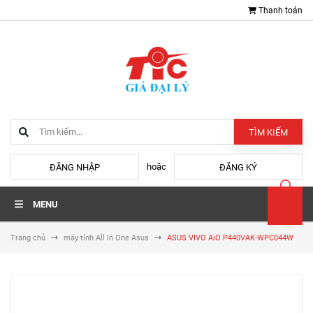
Thanh toán
TÌM KIẾM
hoặc
ĐĂNG NHẬP
ĐĂNG KÝ
MENU
Trang chủ
máy tính All In One Asus
ASUS VIVO AiO P440VAK-WPC044W