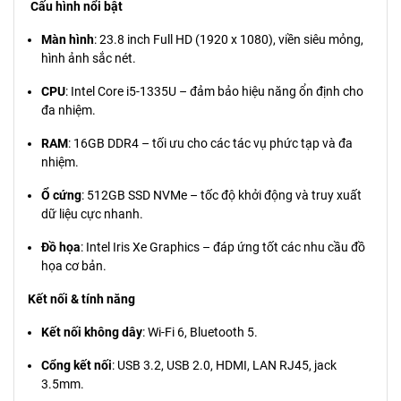
Cấu hình nổi bật
Màn hình
: 23.8 inch Full HD (1920 x 1080), viền siêu mỏng,
hình ảnh sắc nét.
CPU
: Intel Core i5-1335U – đảm bảo hiệu năng ổn định cho
đa nhiệm.
RAM
: 16GB DDR4 – tối ưu cho các tác vụ phức tạp và đa
nhiệm.
Ổ cứng
: 512GB SSD NVMe – tốc độ khởi động và truy xuất
dữ liệu cực nhanh.
Đồ họa
: Intel Iris Xe Graphics – đáp ứng tốt các nhu cầu đồ
họa cơ bản.
Kết nối & tính năng
Kết nối không dây
: Wi-Fi 6, Bluetooth 5.
Cổng kết nối
: USB 3.2, USB 2.0, HDMI, LAN RJ45, jack
3.5mm.