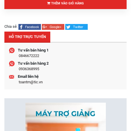
THÊM VÀO GIỎ HÀNG
Chia sẻ:
HỖ TRỢ TRỰC TUYẾN
Tư vấn bán hàng 1
0846672222
Tư vấn bán hàng 2
0936368995
Email liên hệ
toantm@tic.vn