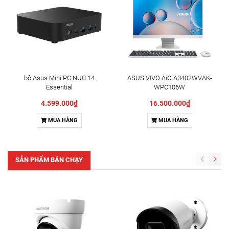
bộ Asus Mini PC NUC 14
ASUS VIVO AiO A3402WVAK-
Essential
WPC106W
RNUC14MNK9700000 (N97/
4.599.000₫
16.500.000₫
3Y)
MUA HÀNG
MUA HÀNG
SẢN PHẨM BÁN CHẠY