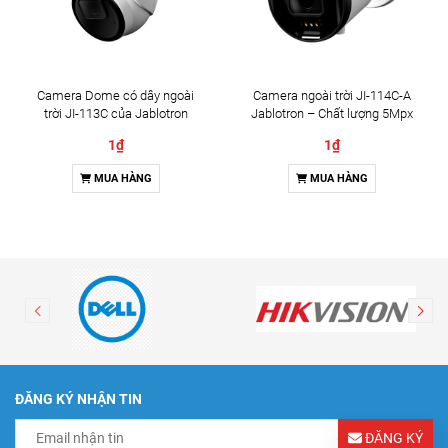
Camera Dome có dây ngoài
Camera ngoài trời JI-114C-A
trời JI-113C của Jablotron
Jablotron – Chất lượng 5Mpx
& Đàm thoại 2 chiều
1₫
1₫
MUA HÀNG
MUA HÀNG
ĐĂNG KÝ NHẬN TIN
ĐĂNG KÝ